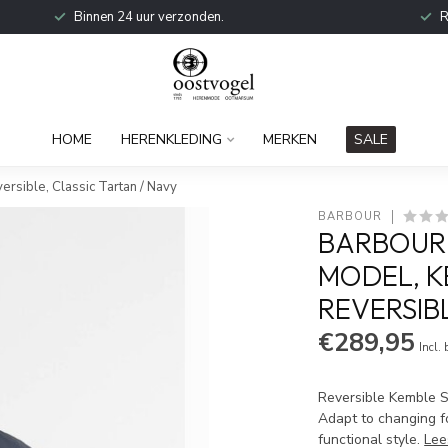
Binnen 24 uur verzonden.
R
HOME
HERENKLEDING
MERKEN
SALE
rsible, Classic Tartan / Navy
BARBOUR
BARBOUR 
MODEL, K
REVERSIB
€289,95
Incl.
Reversible Kemble 
Adapt to changing f
functional style.
Lee