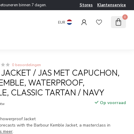
etouneren binnen 7 dagen.
Stores
Klantenservice
0
EUR
0 beoordelingen
JACKET / JAS MET CAPUCHON,
EMBLE, WATERPROOF,
LE, CLASSIC TARTAN / NAVY
Op voorraad
 btw
Showerproof Jacket
orecasts with the Barbour Kemble Jacket, a masterclass in
s meer
.