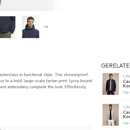
GERELATE
sterclass in functional style. This showerproof,
CAV
ur to a bold, large-scale tartan print. Lycra-bound
Cav
Ko
est embroidery complete the look. Effortlessly
Op 
CAV
Cav
Kor
Op 