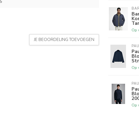
5
BA
Bar
Kor
Tar
Op 
JE BEOORDELING TOEVOEGEN
PAU
Pau
Bl
St
Op 
PAU
Pau
Bl
20
Op 