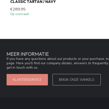
CLASSIC TARTAN / NAVY
€289,95
Op voorraad
MEER INFORMATIE
If you have any questions about our products or your purchase, ma
page. Here you'll find our company details, answers to frequentl
get in touch with us.
KLANTENSERVICE
BEKIJK ONZE WINKELS