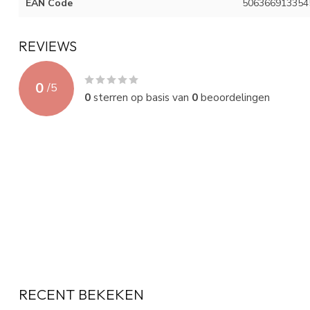
EAN Code
506366913354
REVIEWS
0
/
5
0
sterren op basis van
0
beoordelingen
RECENT BEKEKEN