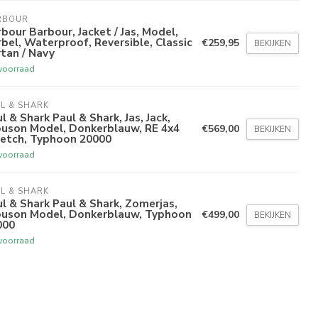
RBOUR
bour Barbour, Jacket / Jas, Model,
bel, Waterproof, Reversible, Classic
€259,95
BEKIJKEN
tan / Navy
voorraad
L & SHARK
l & Shark Paul & Shark, Jas, Jack,
ouson Model, Donkerblauw, RE 4x4
€569,00
BEKIJKEN
retch, Typhoon 20000
voorraad
L & SHARK
l & Shark Paul & Shark, Zomerjas,
ouson Model, Donkerblauw, Typhoon
€499,00
BEKIJKEN
000
voorraad