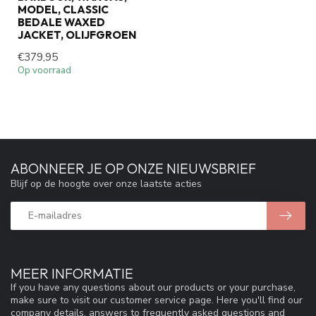
MODEL, CLASSIC
BEDALE WAXED
JACKET, OLIJFGROEN
€379,95
Op voorraad
ABONNEER JE OP ONZE NIEUWSBRIEF
Blijf op de hoogte over onze laatste acties
MEER INFORMATIE
If you have any questions about our products or your purchase,
make sure to visit our customer service page. Here you'll find our
company details, answers to frequently asked questions and