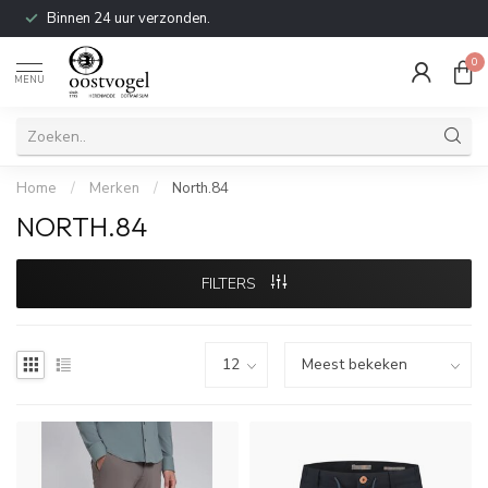
Binnen 24 uur verzonden.
0
MENU
Home
/
Merken
/
North.84
NORTH.84
FILTERS