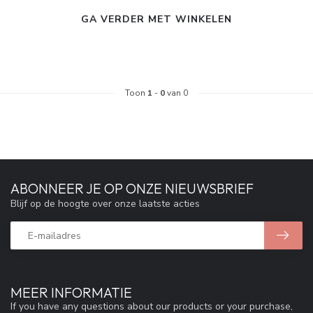
GA VERDER MET WINKELEN
Toon
1
-
0
van 0
ABONNEER JE OP ONZE NIEUWSBRIEF
Blijf op de hoogte over onze laatste acties
MEER INFORMATIE
If you have any questions about our products or your purchase,