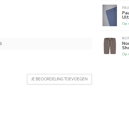
PAU
Pau
Ult
Op 
NO
Nor
6
Sh
Op 
JE BEOORDELING TOEVOEGEN