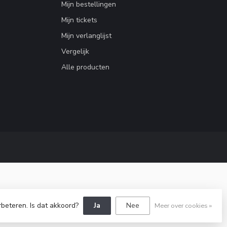
Mijn bestellingen
Mijn tickets
Mijn verlanglijst
Vergelijk
Alle producten
rbeteren. Is dat akkoord?
Ja
Nee
Meer over cookies »
y
Dyvelopment