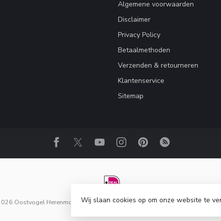
Algemene voorwaarden
Disclaimer
Privacy Policy
Betaalmethoden
Verzenden & retourneren
Klantenservice
Sitemap
Wij slaan cookies op om onze website te ve
 2026 Oostvogel Herenmode
- Powered by
Lightspeed
-
Lightspeed design
b