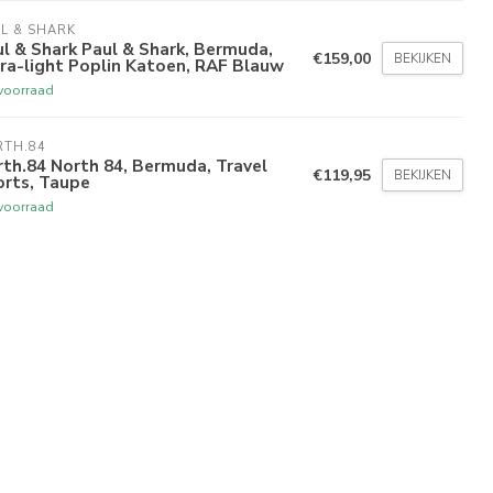
L & SHARK
l & Shark Paul & Shark, Bermuda,
€159,00
BEKIJKEN
ra-light Poplin Katoen, RAF Blauw
voorraad
RTH.84
th.84 North 84, Bermuda, Travel
€119,95
BEKIJKEN
orts, Taupe
voorraad