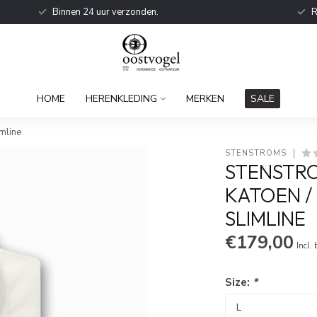
Binnen 24 uur verzonden.
R
HOME
HERENKLEDING
MERKEN
SALE
mline
STENSTROMS
STENSTR
KATOEN / 
SLIMLINE
€179,00
Incl.
Size:
*