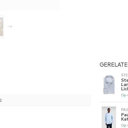
GERELATE
ST
St
La
Lic
Op 
2
PAU
Pau
Ka
Op 