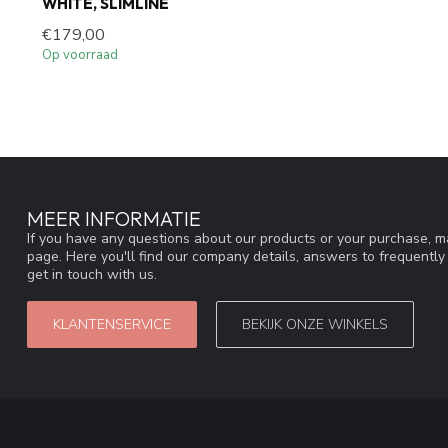
WHITE, SLIMLINE
€179,00
Op voorraad
MEER INFORMATIE
If you have any questions about our products or your purchase, ma
page. Here you'll find our company details, answers to frequentl
get in touch with us.
KLANTENSERVICE
BEKIJK ONZE WINKELS