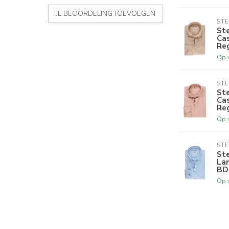
JE BEOORDELING TOEVOEGEN
ST
St
Cas
Reg
Op 
ST
St
Cas
Reg
Op 
ST
St
Lan
BD 
Op 