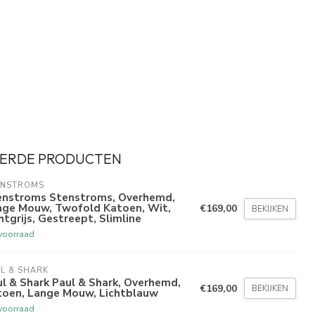
ERDE PRODUCTEN
ENSTROMS
enstroms Stenstroms, Overhemd,
nge Mouw, Twofold Katoen, Wit,
€169,00
BEKIJKEN
htgrijs, Gestreept, Slimline
voorraad
L & SHARK
l & Shark Paul & Shark, Overhemd,
€169,00
BEKIJKEN
toen, Lange Mouw, Lichtblauw
voorraad