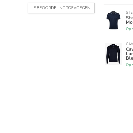
JE BEOORDELING TOEVOEGEN
ST
St
Mo
Op 
CAV
Cav
Lan
Bl
Op 