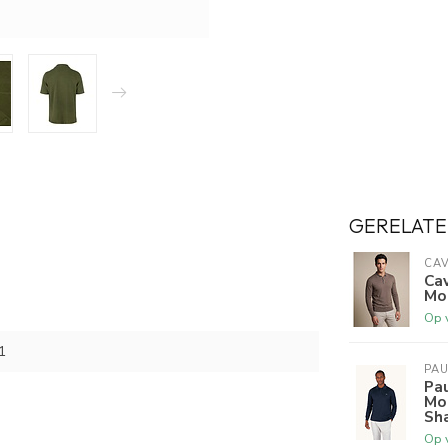
GERELATE
CAV
Cav
Mo
Op 
1
PAU
Pau
Mo
Sh
Op 