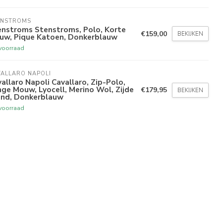
ENSTROMS
enstroms Stenstroms, Polo, Korte
€159,00
BEKIJKEN
uw, Pique Katoen, Donkerblauw
voorraad
ALLARO NAPOLI
allaro Napoli Cavallaro, Zip-Polo,
ge Mouw, Lyocell, Merino Wol, Zijde
€179,95
BEKIJKEN
end, Donkerblauw
voorraad