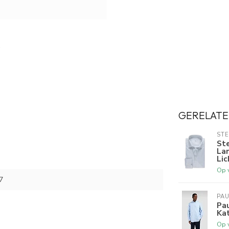
GERELATE
ST
St
La
Lic
Op 
7
PAU
Pau
Ka
Op 