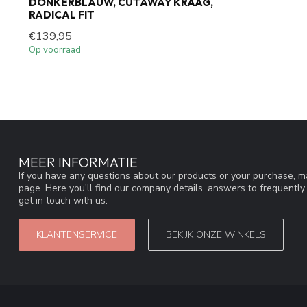
DONKERBLAUW, CUTAWAY KRAAG,
RADICAL FIT
€139,95
Op voorraad
MEER INFORMATIE
If you have any questions about our products or your purchase, ma
page. Here you'll find our company details, answers to frequentl
get in touch with us.
KLANTENSERVICE
BEKIJK ONZE WINKELS