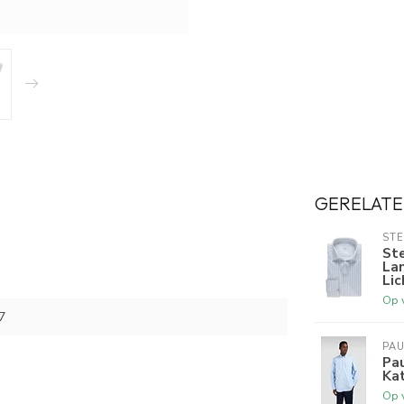
GERELATE
ST
St
La
Lic
Op 
7
PAU
Pau
Ka
Op 