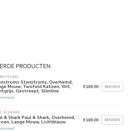
ERDE PRODUCTEN
ENSTROMS
enstroms Stenstroms, Overhemd,
nge Mouw, Twofold Katoen, Wit,
€169,00
BEKIJKEN
htgrijs, Gestreept, Slimline
voorraad
L & SHARK
l & Shark Paul & Shark, Overhemd,
€169,00
BEKIJKEN
toen, Lange Mouw, Lichtblauw
voorraad