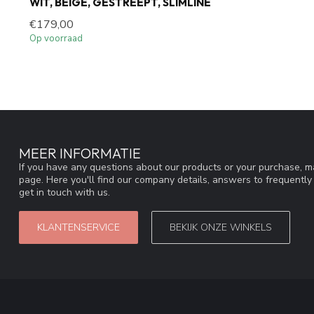
WIT, BEIGE, GESTREEPT, SLIMLINE
€179,00
Op voorraad
MEER INFORMATIE
If you have any questions about our products or your purchase, ma
page. Here you'll find our company details, answers to frequentl
get in touch with us.
KLANTENSERVICE
BEKIJK ONZE WINKELS