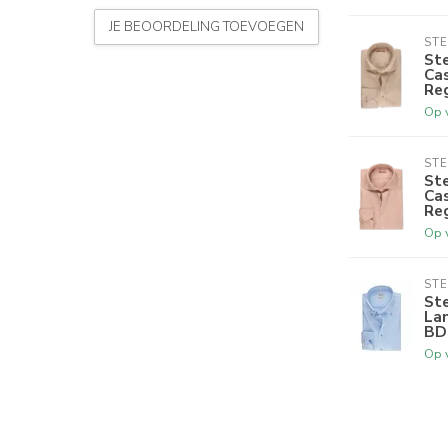
JE BEOORDELING TOEVOEGEN
ST
St
Cas
Reg
Op 
ST
St
Cas
Reg
Op 
ST
St
Lan
BD 
Op 