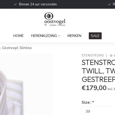
Binnen 24 uur verzonden.
R
HOME
HERENKLEDING
MERKEN
SALE
 Gestreept, Slimline
STENSTROMS
STENSTR
TWILL, T
GESTREEP
€179,00
Incl.
Size:
*